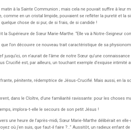
e matin à la Sainte Communion ; mais cela ne pouvait suffire à leur 
 comme en un cristal limpide, pouvaient se refléter la pureté et la s
, quelque chose de si pur, de si frais, de si candide !
crit la Supérieure de Sœur Marie-Marthe. “Elle va à Notre-Seigneur co
 que l’on découvre ce nouveau trait caractéristique de sa physionom
lief jusqu’ici, on n’aurait de l’âme de notre Sœur qu’une connaissanc
sus Crucifié est, par ailleurs, un touchant exemple d’exquise intimité 
frante, pénitente, rédemptrice de Jésus-Crucifié. Mais aussi, en la s
nt, dans le Cloître, d’une familiarité ravissante: pour les choses 
temps, implora-t-elle le secours de son petit Jésus !
n vers une heure de l’après-midi, Sœur Marie-Marthe délibérait en elle
yez où j’en suis, que faut-il faire ?…” Aussitôt, un radieux enfant de 