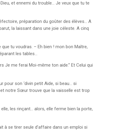
t-Dieu, et ennemi du trouble… Je veux que tu te
Réfectoire, préparation du goûter des élèves… A
arut, la laissant dans une joie céleste. A cinq
 que tu voudras. – Eh bien ! mon bon Maître,
réparant les tables…
ors Je me ferai Moi-même ton aide.” Et Celui qui
 pour son ‘divin petit Aide, si beau… si
, et notre Sœur trouve que la vaisselle est trop
lle, les rinçant… alors, elle ferme bien la porte,
à se tirer seule d’affaire dans un emploi si