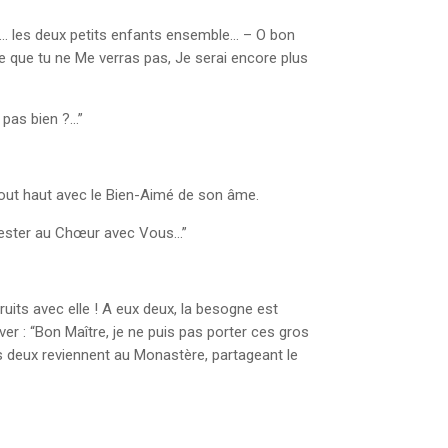
ux… les deux petits enfants ensemble… – O bon
me que tu ne Me verras pas, Je serai encore plus
 pas bien ?…”
 tout haut avec le Bien-Aimé de son âme.
as rester au Chœur avec Vous…”
ruits avec elle ! A eux deux, la besogne est
ver : “Bon Maître, je ne puis pas porter ces gros
ous deux reviennent au Monastère, partageant le