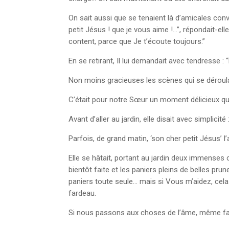
On sait aussi que se tenaient là d’amicales con
petit Jésus ! que je vous aime !…”, répondait-el
content, parce que Je t’écoute toujours.”
En se retirant, Il lui demandait avec tendresse 
Non moins gracieuses les scènes qui se déroula
C’était pour notre Sœur un moment délicieux que 
Avant d’aller au jardin, elle disait avec simplic
Parfois, de grand matin, ‘son cher petit Jésus’ l’a
Elle se hâtait, portant au jardin deux immenses 
bientôt faite et les paniers pleins de belles pru
paniers toute seule… mais si Vous m’aidez, cela 
fardeau.
Si nous passons aux choses de l’âme, même fam