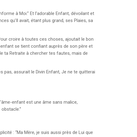
onforme à Moi.” Et l’adorable Enfant, dévoilant et
 qu’Il avait, étant plus grand, ses Plaies, sa
our croire à toutes ces choses, ajoutait le bon
Un enfant se tient confiant auprès de son père et
de ta Retraite à chercher tes fautes, mais de
s pas, assurait le Divin Enfant, Je ne te quitterai
t… L’âme-enfant est une âme sans malice,
n obstacle.”
mplicité : “Ma Mère, je suis aussi près de Lui que