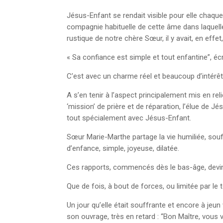
Jésus-Enfant se rendait visible pour elle chaqu
compagnie habituelle de cette âme dans laquelle,
rustique de notre chère Sœur, il y avait, en effet
« Sa confiance est simple et tout enfantine”, é
C’est avec un charme réel et beaucoup d’intérêt
A s’en tenir à l’aspect principalement mis en re
‘mission’ de prière et de réparation, l’élue de Jé
tout spécialement avec Jésus-Enfant.
Sœur Marie-Marthe partage la vie humiliée, souf
d’enfance, simple, joyeuse, dilatée.
Ces rapports, commencés dès le bas-âge, devinre
Que de fois, à bout de forces, ou limitée par le 
Un jour qu’elle était souffrante et encore à jeu
son ouvrage, très en retard : “Bon Maître, vous vo