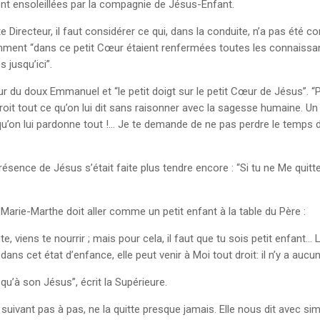
ent ensoleillées par la compagnie de Jésus-Enfant.
e Directeur, il faut considérer ce qui, dans la conduite, n’a pas été c
nt “dans ce petit Cœur étaient renfermées toutes les connaissances
s jusqu’ici”.
du doux Emmanuel et “le petit doigt sur le petit Cœur de Jésus”. “P
ui croit tout ce qu’on lui dit sans raisonner avec la sagesse humaine. 
t qu’on lui pardonne tout !… Je te demande de ne pas perdre le temps 
présence de Jésus s’était faite plus tendre encore : “Si tu ne Me quitte
arie-Marthe doit aller comme un petit enfant à la table du Père :
te, viens te nourrir ; mais pour cela, il faut que tu sois petit enfan
ans cet état d’enfance, elle peut venir à Moi tout droit: il n’y a aucu
qu’à son Jésus”, écrit la Supérieure.
la suivant pas à pas, ne la quitte presque jamais. Elle nous dit avec si