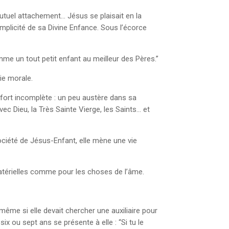
mutuel attachement… Jésus se plaisait en la
implicité de sa Divine Enfance. Sous l’écorce
mme un tout petit enfant au meilleur des Pères.”
ie morale.
e fort incomplète : un peu austère dans sa
avec Dieu, la Très Sainte Vierge, les Saints… et
ociété de Jésus-Enfant, elle mène une vie
matérielles comme pour les choses de l’âme.
-même si elle devait chercher une auxiliaire pour
six ou sept ans se présente à elle : “Si tu le