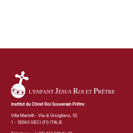
J
R
P
L'ENFANT
ÉSUS
OI ET
RÊTRE
Institut du Christ Roi Souverain Prêtre :
Villa Martelli - Via di Gricigliano, 52
1 - 50065 SIECI (FI) ITALIE