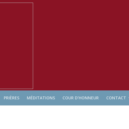
you mean to use "continue 2"? in
/home/clients/d58cd9dff7920f6ae4
PRIÈRES
MÉDITATIONS
COUR D’HONNEUR
CONTACT