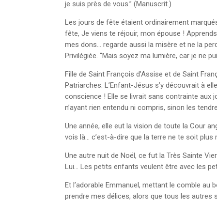
je suis près de vous.” (Manuscrit.)
Les jours de fête étaient ordinairement marqués,
fête, Je viens te réjouir, mon épouse ! Apprends 
mes dons… regarde aussi la misère et ne la per
Privilégiée. “Mais soyez ma lumière, car je ne 
Fille de Saint François d’Assise et de Saint Fra
Patriarches. L’Enfant-Jésus s’y découvrait à el
conscience ! Elle se livrait sans contrainte aux 
n’ayant rien entendu ni compris, sinon les tend
Une année, elle eut la vision de toute la Cour an
vois là… c’est-à-dire que la terre ne te soit plu
Une autre nuit de Noël, ce fut la Très Sainte Vie
Lui… Les petits enfants veulent être avec les pet
Et l’adorable Emmanuel, mettant le comble au b
prendre mes délices, alors que tous les autres se