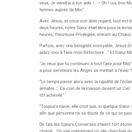
veux, Je viendrai à ton aide !… – Oh ! oui, bon M
tiennes auprès de Moi.”
Avec Jésus, et sous son divin regard, tout est 
deux heures, notre Sœur était libre pour la lect
heures, l’heureuse Privilégiée, entrant au Chœur
Parfois, avec une bénignité incroyable, Jésus-E
aidez-moi à faire mon Réfectoire …” Et Sœur Mari
“Je veux que tu continues à tout faire pour Moi”
a pour serviteurs les Anges se mettait à l’évier !
“Le temps passe alors avec la rapidité de l’écla
aimable…’. Ce coin de la maison devient un Ciel :
tôt achevée.”
“Toujours naïve, elle croit que, si quelque Sœur v
afin que personne ne se doute de ce qui se passe
De fait, les Sœurs Converses étaient fort éton
chargé… On sait maintenant où elle cherchait du