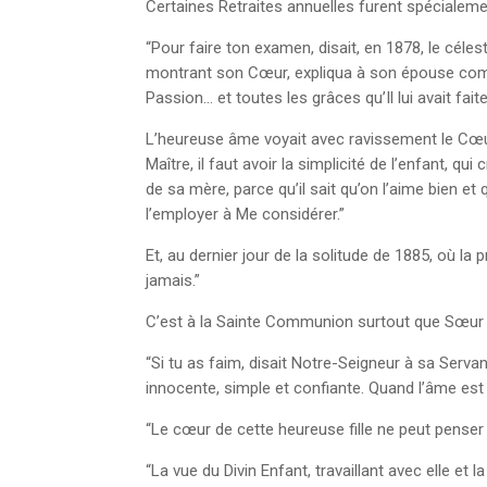
Certaines Retraites annuelles furent spécialem
“Pour faire ton examen, disait, en 1878, le célest
montrant son Cœur, expliqua à son épouse comme
Passion… et toutes les grâces qu’Il lui avait faite
L’heureuse âme voyait avec ravissement le Cœur 
Maître, il faut avoir la simplicité de l’enfant, q
de sa mère, parce qu’il sait qu’on l’aime bien e
l’employer à Me considérer.”
Et, au dernier jour de la solitude de 1885, où la 
jamais.”
C’est à la Sainte Communion surtout que Sœur M
“Si tu as faim, disait Notre-Seigneur à sa Servan
innocente, simple et confiante. Quand l’âme est d
“Le cœur de cette heureuse fille ne peut penser 
“La vue du Divin Enfant, travaillant avec elle et 