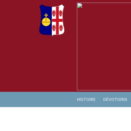
Warning
: "continue" targeting switch is equivalent to "break". Did 
includes/pomo/plural-forms.php
on line
210
HISTOIRE
DÉVOTIONS