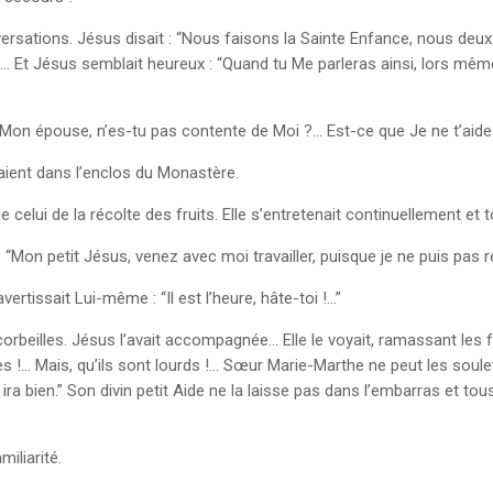
versations. Jésus disait : “Nous faisons la Sainte Enfance, nous de
le… Et Jésus semblait heureux : “Quand tu Me parleras ainsi, lors mê
: “Mon épouse, n’es-tu pas contente de Moi ?… Est-ce que Je ne t’aide
ient dans l’enclos du Monastère.
celui de la récolte des fruits. Elle s’entretenait continuellement et
ité : “Mon petit Jésus, venez avec moi travailler, puisque je ne puis p
vertissait Lui-même : “Il est l’heure, hâte-toi !…”
corbeilles. Jésus l’avait accompagnée… Elle le voyait, ramassant les f
nes !… Mais, qu’ils sont lourds !… Sœur Marie-Marthe ne peut les soule
ira bien.” Son divin petit Aide ne la laisse pas dans l’embarras et t
iliarité.