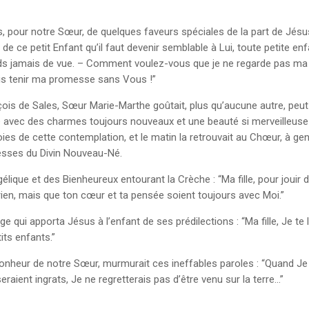
 pour notre Sœur, de quelques faveurs spéciales de la part de Jésus-En
de ce petit Enfant qu’il faut devenir semblable à Lui, toute petite en
ds jamais de vue. – Comment voulez-vous que je ne regarde pas ma mi
puis tenir ma promesse sans Vous !”
nçois de Sales, Sœur Marie-Marthe goûtait, plus qu’aucune autre, peut-
le avec des charmes toujours nouveaux et une beauté si merveilleuse 
joies de cette contemplation, et le matin la retrouvait au Chœur, à ge
resses du Divin Nouveau-Né.
gélique et des Bienheureux entourant la Crèche : “Ma fille, pour jouir
s rien, mais que ton cœur et ta pensée soient toujours avec Moi.”
rge qui apporta Jésus à l’enfant de ses prédilections : “Ma fille, Je t
its enfants.”
onheur de notre Sœur, murmurait ces ineffables paroles : “Quand Je
raient ingrats, Je ne regretterais pas d’être venu sur la terre…”