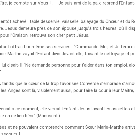
aître, je compte sur Vous !… – Je suis ami de la paix, reprend l’Enfan
bientôt achevé : table desservie, vaisselle, balayage du Chœur et du 
ure. Jésus demeura près de son épouse jusqu’à trois heures, où Il disp
 pour l’Oraison, retrouva son cher petit Jésus.
nfant offrait Lui-même ses services : “Commande-Moi, et Je ferai ce
e-Marthe voyait l’Enfant divin devant elle, faisant le nettoyage et p
, lui disait-Il. “Ne demande personne pour t’aider dans ton emploi, al
”
ir, tandis que le cœur de la trop favorisée Converse s’embrase d’amour
 les Anges sont là, visiblement aussi, pour faire la cour à leur Maître
enait à ce moment, elle verrait l’Enfant-Jésus lavant les assiettes et e
 en ce lieu béni.” (Manuscrit.)
nées et ne pouvaient comprendre comment Sœur Marie-Marthe arrivait 
 secours !