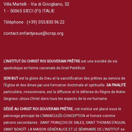
Villa Martelli - Via di Gricigliano, 52
1 - 50065 SIECI (FI) ITALIE
Téléphone : (+39) 055.830.96.22
contact.enfantjesus@icrsp.org
L’INSTITUT DU CHRIST ROI SOUVERAIN PRÊTRE
est une société de vie
apostolique en forme canoniale de Droit Pontifical.
SON BUT
est la gloire de Dieu et la sanctification des prêtres au service de
l’Eglise et des âmes par une formation doctrinale et spirituelle.
SA FINALITÉ
particulière, missionnaire, est la diffusion et la défense du Règne de Notre-
Seigneur Jésus-Christ dans tous les aspects de la vie humaine.
DÉDIÉ AU CHRIST ROI SOUVERAIN PRÊTRE
, cet Institut est placé sous le
patronage principal de L’IMMACULÉE-CONCEPTION et honore comme
patrons secondaires : SAINT FRANÇOIS DE SALES, SAINT THOMAS D’AQUIN,
SAINT BENOÎT. LA MAISON GÉNÉRALICE ET LE SÉMINAIRE DE L’INSTITUT se