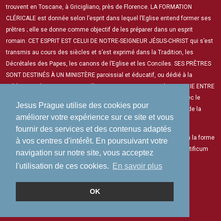
trouvent en Toscane, à Gricigliano, près de Florence. LA FORMATION
CLÉRICALE est donnée selon l’esprit dans lequel l’Eglise entend former ses
prêtres ; elle se donne comme objectif de les préparer dans un esprit
romain. CET ESPRIT EST CELUI DE NOTRE-SEIGNEUR JÉSUS-CHRIST qui s’est
transmis au cours des siècles et s’est exprimé dans la Tradition, les
Décrétales des Papes, les canons de l’Eglise et les Conciles. SES PRÊTRES
SONT DESTINÉS À UN MINISTÈRE paroissial et éducatif, ou dédié à la
prédication de retraites spirituelles. DANS UNE OPTIQUE D’HARMONIE ENTRE
LA CULTURE ET LE CHRISTIANISME, ils exerceront leur apostolat avec le
Jesus Prague utilise des cookies pour
souci de promouvoir toutes les valeurs surnaturelles et humaines de la
améliorer votre expérience sur ce site et vous
Civilisation Chrétienne.
fournir des services et des contenus adaptés
LES LIVRES LITURGIQUES en usage dans l’Institut sont conformes à la forme
à vos centres d'intérêt. En poursuivant votre
extraordinaire du Rite romain selon le Motu Proprio Summorum Pontificum
navigation sur notre site, vous acceptez
du Souverain Pontife Benoît XVI.
l'utilisation de ces cookies.
En savoir plus
OK