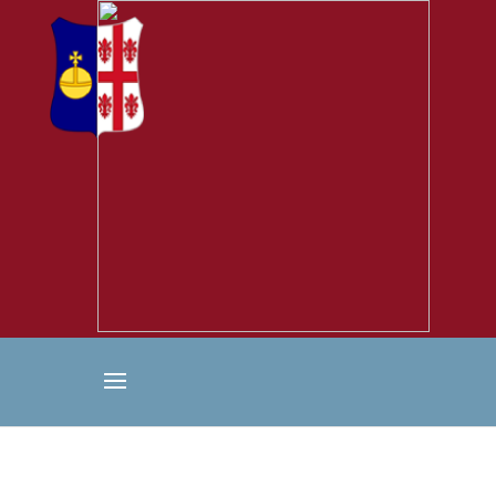
Warning
: "continue" targeting switch is equivalent to "break". Did
you mean to use "continue 2"? in
/home/clients/d58cd9dff7920f6ae456a8ab057c8a0c/sites/enfa
jesus.icrspfrance.fr/wp-includes/pomo/plural-forms.php
on
line
210